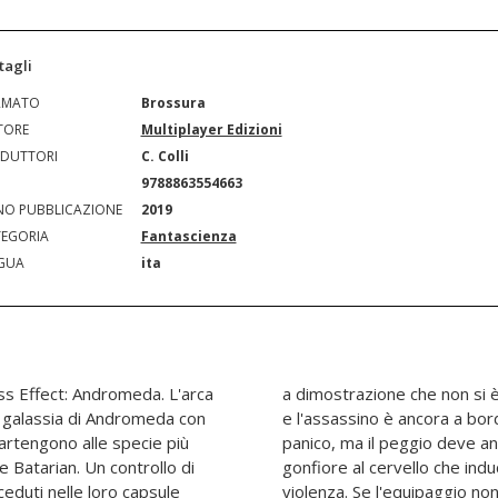
tagli
RMATO
Brossura
TORE
Multiplayer Edizioni
DUTTORI
C. Colli
N
9788863554663
O PUBBLICAZIONE
2019
EGORIA
Fantascienza
GUA
ita
ss Effect: Andromeda. L'arca
i un incidente: è un omicidio
la galassia di Andromeda con
asseggeri sono in preda al
partengono alle specie più
ivare: il virus causa un
 Batarian. Un controllo di
ia, alle allucinazioni e alla
eceduti nelle loro capsule
scire a riparare i sistemi