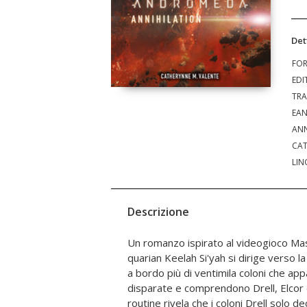
Det
FO
EDI
TRA
EA
ANN
CAT
LIN
Descrizione
Un romanzo ispirato al videogioco Ma
a dimostrazione che non si è trattato d
quarian Keelah Si'yah si dirige verso 
e l'assassino è ancora a bordo. I p
a bordo più di ventimila coloni che ap
panico, ma il peggio deve ancora arr
disparate e comprendono Drell, Elcor e
gonfiore al cervello che induce alla pazz
routine rivela che i coloni Drell solo d
violenza. Se l'equipaggio non dovesse riu