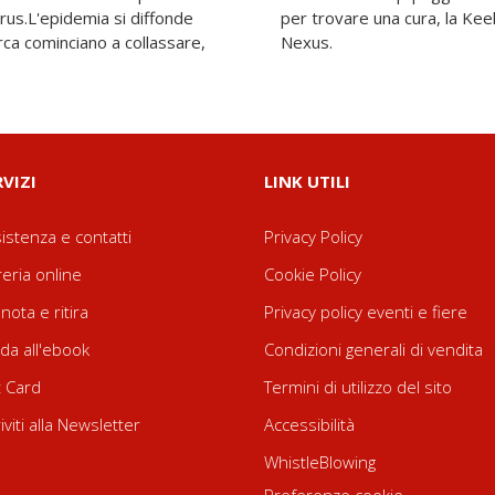
irus.L'epidemia si diffonde
ah non raggiungerà mai il
'arca cominciano a collassare,
Nexus.
RVIZI
LINK UTILI
istenza e contatti
Privacy Policy
reria online
Cookie Policy
nota e ritira
Privacy policy eventi e fiere
da all'ebook
Condizioni generali di vendita
t Card
Termini di utilizzo del sito
riviti alla Newsletter
Accessibilità
WhistleBlowing