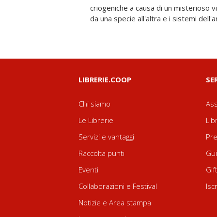
criogeniche a causa di un misterioso v
per trovare una cura, la Keelah Si'y
da una specie all'altra e i sistemi dell
LIBRERIE.COOP
SE
Chi siamo
Ass
Le Librerie
Lib
Servizi e vantaggi
Pre
Raccolta punti
Gui
Eventi
Gif
Collaborazioni e Festival
Isc
Notizie e Area stampa