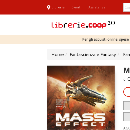
|
|
Librerie
Eventi
Assistenza
Per gli acquisti online: spes
Home
Fantascienza e Fantasy
Fan
M
C
di
AGG