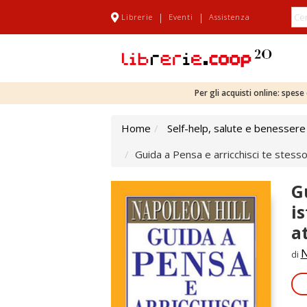
|
|
Librerie
Eventi
Assistenza
Per gli acquisti online: spes
Home
Self-help, salute e benessere
Guida a Pensa e arricchisci te stesso.
G
is
a
N
di