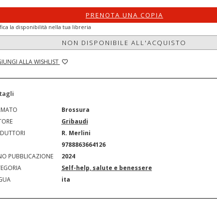
PRENOTA UNA COPIA
fica la disponibilità nella tua libreria
NON DISPONIBILE ALL'ACQUISTO
IUNGI ALLA WISHLIST
tagli
RMATO
Brossura
TORE
Gribaudi
DUTTORI
R. Merlini
N
9788863664126
O PUBBLICAZIONE
2024
EGORIA
Self-help, salute e benessere
GUA
ita