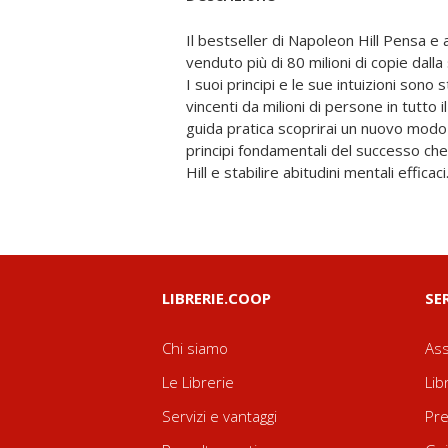
Il bestseller di Napoleon Hill Pensa e 
settimana ci si focalizza su un principio s
venduto più di 80 milioni di copie dall
sulla creazione di una nuova abitudin
I suoi principi e le sue intuizioni sono 
elevati di padronanza di sé e di realizza
vincenti da milioni di persone in tutto
importanti. Un format pratico e po
guida pratica scoprirai un nuovo modo 
applicare nella propria vita per ottenere 
principi fondamentali del successo che 
Hill e stabilire abitudini mentali efficaci.
LIBRERIE.COOP
SE
Chi siamo
Ass
Le Librerie
Lib
Servizi e vantaggi
Pre