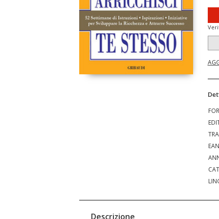
Veri
AGG
Det
FO
EDI
TRA
EA
ANN
CAT
LIN
Descrizione