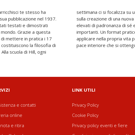
arricchisci te stesso ha
pecifico per concentrarsi
a sua pubblicazione nel 1937.
e e raggiungere livelli più
stati testati e dimostrati
zione degli obiettivi più
 il mondo. Grazie a questa
tente che chiunque può
di mettere in pratica i 17
il successo, la felicità e la
costituiscono la filosofia di
pace interiore che si otteng
 Alla scuola di Hill, ogni
RVIZI
LINK UTILI
istenza e contatti
Privacy Policy
reria online
Cookie Policy
nota e ritira
Privacy policy eventi e fiere