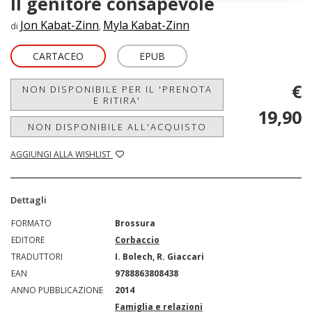
Il genitore consapevole
Jon Kabat-Zinn
Myla Kabat-Zinn
di
,
CARTACEO
EPUB
€
NON DISPONIBILE PER IL 'PRENOTA
E RITIRA'
19,90
NON DISPONIBILE ALL'ACQUISTO
AGGIUNGI ALLA WISHLIST
Dettagli
FORMATO
Brossura
EDITORE
Corbaccio
TRADUTTORI
I. Bolech, R. Giaccari
EAN
9788863808438
ANNO PUBBLICAZIONE
2014
Famiglia e relazioni