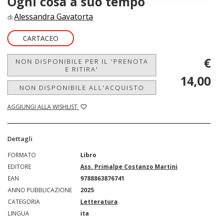
Ogni cosa a suo tempo
Alessandra Gavatorta
di
CARTACEO
€
NON DISPONIBILE PER IL 'PRENOTA
E RITIRA'
14,00
NON DISPONIBILE ALL'ACQUISTO
AGGIUNGI ALLA WISHLIST
Dettagli
FORMATO
Libro
EDITORE
Ass. Primalpe Costanzo Martini
EAN
9788863876741
ANNO PUBBLICAZIONE
2025
CATEGORIA
Letteratura
LINGUA
ita