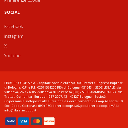
Preferenze cookie
SOCIAL
Facebook
Instagram
X
Youtube
LIBRERIE.COOP S.p.a. - capitale sociale euro 900.000 int.vers. Registro imprese
di Bologna, C.F. e P.I.: 02591561200 REA di Bologna: 451543 ; SEDE LEGALE: via
Villanova, 29/7 - 40055 Villanova di Castenaso (BO) - SEDE AMMINISTRATIVA: via
Trattati Comunitari Europei 1957-2007, 13 - 40127 Bologna - Società
unipersonale sottoposta alla Direzione e Coordinamento di Coop Alleanza 3.0
Soc. Coop., Castenaso (BO) PEC: libreriecoopspa@pec.librerie.coop.it MAIL:
info@librerie.coop.it