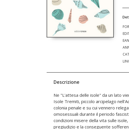
Det
FO
EDI
EA
ANN
CAT
LIN
Descrizione
Ne "L'attesa delle isole" da un lato vie
storia di Michele, figlio di Matteo, che, 
Isole Tremiti, piccolo arcipelago nell'A
costretto a emigrare in Irlanda assie
colonia penale e su cui vennero relega
conosce Naill e i due vivono una storia d
omosessuali durante il periodo fascist
di tutti, in un paese in cui l'omosessualità 
condizioni misere della vita sulle isole,
romanzo si sviluppa su un arco temporal
pregiudizio e la conseguente sofferenz
giorni nostri e i riferimenti storici fanno da c