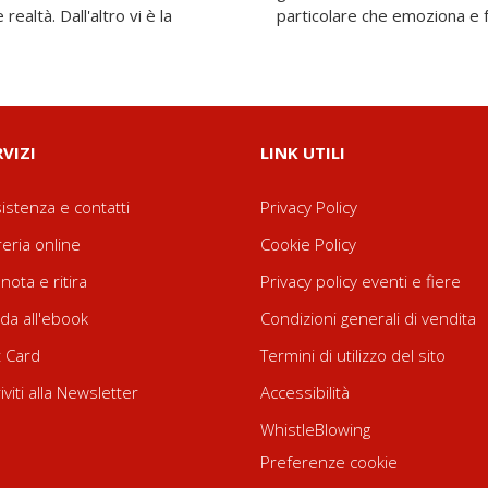
ealtà. Dall'altro vi è la
particolare che emoziona e fa
RVIZI
LINK UTILI
istenza e contatti
Privacy Policy
reria online
Cookie Policy
nota e ritira
Privacy policy eventi e fiere
da all'ebook
Condizioni generali di vendita
t Card
Termini di utilizzo del sito
riviti alla Newsletter
Accessibilità
WhistleBlowing
Preferenze cookie