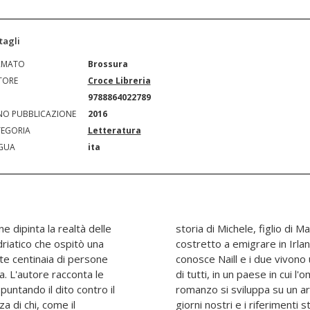
tagli
RMATO
Brossura
TORE
Croce Libreria
N
9788864022789
O PUBBLICAZIONE
2016
EGORIA
Letteratura
GUA
ita
ne dipinta la realtà delle
dopo la morte del padre, è
driatico che ospitò una
me alla madre. Michele
te centinaia di persone
'amore nascosta agli occhi
a. L'autore racconta le
era ancora fuori legge. Il
 puntando il dito contro il
e che va dagli anni '40 ai
a di chi, come il
ornice a una vicenda