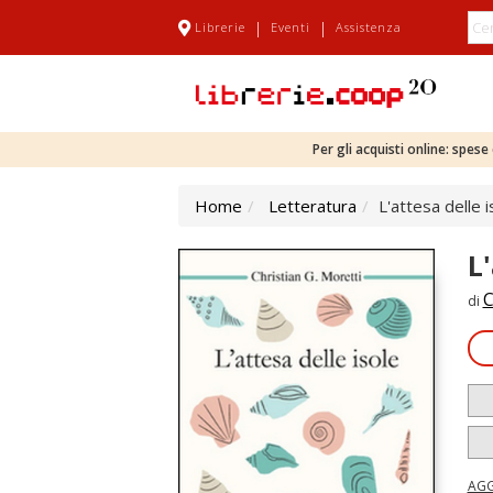
|
|
Librerie
Eventi
Assistenza
Per gli acquisti online: spes
Home
Letteratura
L'attesa delle i
L'
C
di
AGG