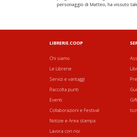
personaggio di Matteo, ha vissuto tale r
LIBRERIE.COOP
SE
Chi siamo
Ass
Le Librerie
Lib
Servizi e vantaggi
Pre
Raccolta punti
Gui
Eventi
Gif
Collaborazioni e Festival
Isc
Notizie e Area stampa
Lavora con noi