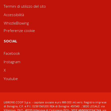
Termini di utilizzo del sito
Accessibilità
WhistleBlowing
Preferenze cookie
SOCIAL
Facebook
Instagram
X
Youtube
LIBRERIE.COOP S.p.a. - capitale sociale euro 900.000 int.vers. Registro imprese
di Bologna, C.F. e P.I.: 02591561200 REA di Bologna: 451543 ; SEDE LEGALE: via
Villanova, 29/7 - 40055 Villanova di Castenaso (BO) - SEDE AMMINISTRATIVA: via