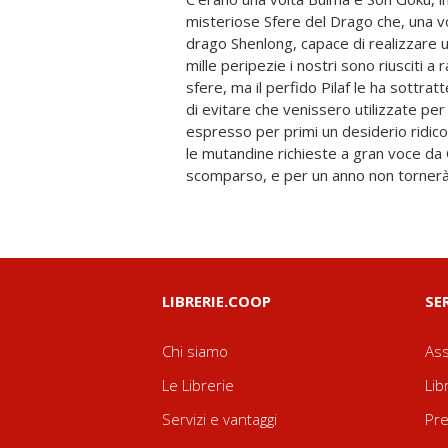
misteriose Sfere del Drago che, una vol
all'avventura, più che mai deciso a 
drago Shenlong, capace di realizzare u
riportato in vita il padre di Upa, co
mille peripezie i nostri sono riusciti a 
nostro guerriero con la coda si allen
sfere, ma il perfido Pilaf le ha sottrat
dopo, si classifica secondo al Torneo Tenk
di evitare che venissero utilizzate pe
dura poco, perché il suo migliore amico Cr
espresso per primi un desiderio ridico
spietato Gran Demone Piccolo. Infuria
le mutandine richieste a gran voce d
scomparso, e per un anno non tornerà 
LIBRERIE.COOP
SE
Chi siamo
Ass
Le Librerie
Lib
Servizi e vantaggi
Pre