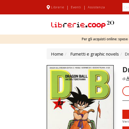
|
|
Librerie
Eventi
Assistenza
Per gli acquisti online: spes
Home
Fumetti e graphic novels
Dr
D
A
di
Veri