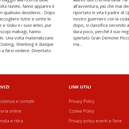
ta riunite, fanno apparire il
trovare le sfere. Dopo aver
n qualsiasi desiderio... Dopo
nosciuto strada facendo, il
raccogliere tutte e sette le
a con impegno e, tre anni
te e Goku e i suoi amici, pur
aichi. La felicità, tuttavia,
r scopi malvagi, hanno
ilin viene ucciso dallo
lo. Una volta materializzate
to, Son Goku sfida Piccolo,
a Oolong, Shenlong è dunque
ma...
a farsi vedere. Diventato
RVIZI
LINK UTILI
istenza e contatti
Privacy Policy
reria online
Cookie Policy
nota e ritira
Privacy policy eventi e fiere