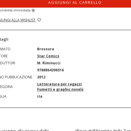
AGGIUNGI AL CARRELLO
onibilità immediata
?
IUNGI ALLA WISHLIST
tagli
RMATO
Brossura
TORE
Star Comics
DUTTORI
M. Riminucci
N
9788864206516
O PUBBLICAZIONE
2012
Letteratura per ragazzi
EGORIA
Fumetti e graphic novels
GUA
ita
viaggio alla ricerca delle
ga, Goku riparte quindi