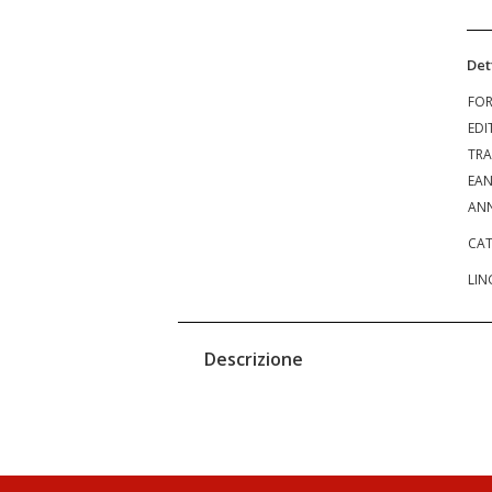
Det
FO
EDI
TRA
EA
ANN
CAT
LIN
Descrizione