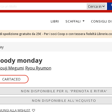
LIBRI
SCAFFALI
CONSIGLI D
e di spedizione gratuite da 25€ - Per i soci Coop o con tessera fedeltà Librerie.c
ay
loody monday
ouji Megumi
Ryou Ryumon
,
CARTACEO
NON DISPONIBILE PER IL 'PRENOTA E RITIRA'
NON DISPONIBILE ALL'ACQUISTO
IUNGI ALLA WISHLIST