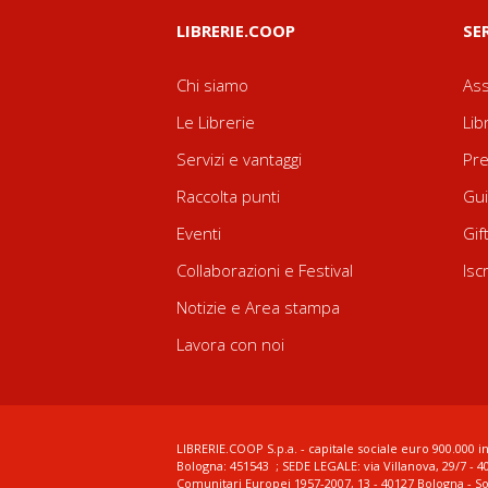
LIBRERIE.COOP
SE
Chi siamo
Ass
Le Librerie
Lib
Servizi e vantaggi
Pre
Raccolta punti
Gui
Eventi
Gif
Collaborazioni e Festival
Isc
Notizie e Area stampa
Lavora con noi
LIBRERIE.COOP S.p.a. - capitale sociale euro 900.000 in
Bologna: 451543 ; SEDE LEGALE: via Villanova, 29/7 - 4
Comunitari Europei 1957-2007, 13 - 40127 Bologna - S