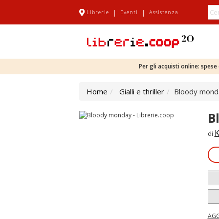
|
|
Librerie
Eventi
Assistenza
Per gli acquisti online: spes
Home
Gialli e thriller
Bloody mond
B
K
di
AGG