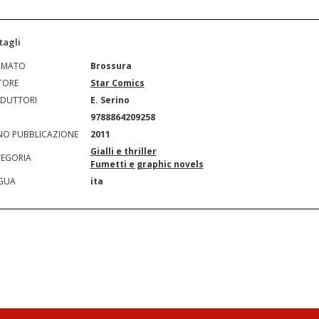
tagli
RMATO
Brossura
TORE
Star Comics
DUTTORI
E. Serino
N
9788864209258
O PUBBLICAZIONE
2011
Gialli e thriller
EGORIA
Fumetti e graphic novels
GUA
ita