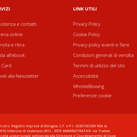
RVIZI
LINK UTILI
istenza e contatti
Privacy Policy
reria online
Cookie Policy
nota e ritira
Privacy policy eventi e fiere
da all'ebook
Condizioni generali di vendita
t Card
Termini di utilizzo del sito
riviti alla Newsletter
Accessibilità
WhistleBlowing
Preferenze cookie
t.vers. Registro imprese di Bologna, C.F. e P.I.: 02591561200 REA di
0055 Villanova di Castenaso (BO) - SEDE AMMINISTRATIVA: via Trattati
ocietà unipersonale sottoposta alla Direzione e Coordinamento di Coop