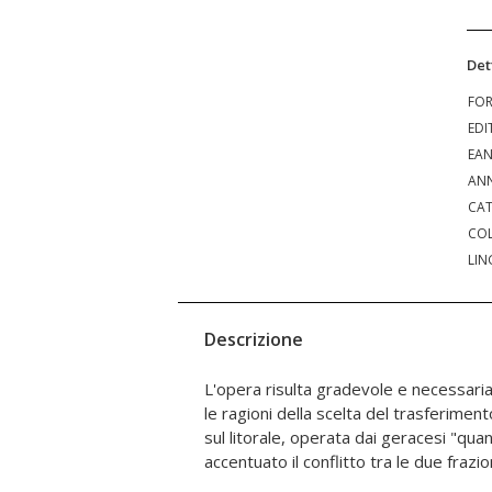
Det
FO
EDI
EA
ANN
CAT
COL
LIN
Descrizione
L'opera risulta gradevole e necessaria
dall'autore come "necessità storica
le ragioni della scelta del trasferiment
secondo il pesante giudizio dei gerac
sul litorale, operata dai geracesi "qu
accentuato il conflitto tra le due frazi