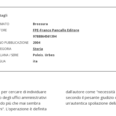
tagli
RMATO
Brossura
TORE
FPE-Franco Pancallo Editore
N
9788864561394
O PUBBLICAZIONE
2004
EGORIA
Storia
LANA / SERIE
Poleis. Urbes
GUA
ita
 per cercare di individuare
" che si trasforma, però,
o degli uffici amministrativi
esi rimasti sulla Rupe, in
ando più che mai sembra
un'autentica spoliazione dell
oni". L'operazione è definita