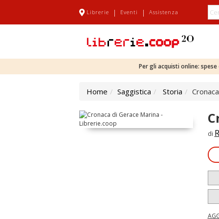
|
|
Librerie
Eventi
Assistenza
Per gli acquisti online: spes
Home
Saggistica
Storia
Cronaca
C
R
di
AGG