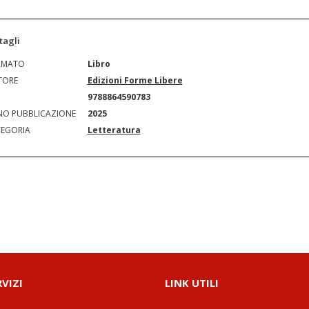
tagli
RMATO
Libro
TORE
Edizioni Forme Libere
N
9788864590783
O PUBBLICAZIONE
2025
EGORIA
Letteratura
RVIZI
LINK UTILI