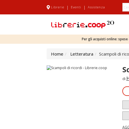
|
|
Librerie
Eventi
Assistenza
Per gli acquisti online: spes
Home
Letteratura
Scampoli di rico
S
H
di
AGG