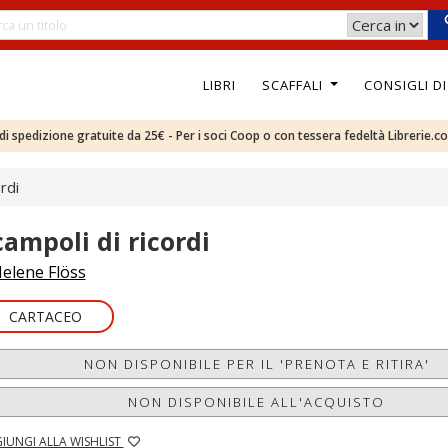
LIBRI
SCAFFALI
CONSIGLI D
e di spedizione gratuite da 25€ - Per i soci Coop o con tessera fedeltà Librerie.c
rdi
campoli di ricordi
elene Flöss
CARTACEO
NON DISPONIBILE PER IL 'PRENOTA E RITIRA'
NON DISPONIBILE ALL'ACQUISTO
IUNGI ALLA WISHLIST