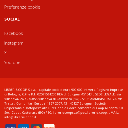
Preferenze cookie
SOCIAL
Facebook
Instagram
X
Youtube
LIBRERIE.COOP S.p.a. - capitale sociale euro 900.000 int.vers. Registro imprese
di Bologna, C.F. e P.I.: 02591561200 REA di Bologna: 451543 ; SEDE LEGALE: via
Villanova, 29/7 - 40055 Villanova di Castenaso (BO) - SEDE AMMINISTRATIVA: via
Trattati Comunitari Europei 1957-2007, 13 - 40127 Bologna - Società
unipersonale sottoposta alla Direzione e Coordinamento di Coop Alleanza 3.0
Soc. Coop., Castenaso (BO) PEC: libreriecoopspa@pec.librerie.coop.it MAIL:
info@librerie.coop.it