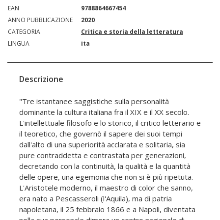
EAN
9788864667454
ANNO PUBBLICAZIONE
2020
CATEGORIA
Critica e storia della letteratura
LINGUA
ita
Descrizione
"Tre istantanee saggistiche sulla personalità
dominante la cultura italiana fra il XIX e il XX secolo.
L'intellettuale filosofo e lo storico, il critico letterario e
il teoretico, che governò il sapere dei suoi tempi
dall'alto di una superiorità acclarata e solitaria, sia
pure contraddetta e contrastata per generazioni,
decretando con la continuità, la qualità e la quantità
delle opere, una egemonia che non si è più ripetuta.
L'Aristotele moderno, il maestro di color che sanno,
era nato a Pescasseroli (l'Aquila), ma di patria
napoletana, il 25 febbraio 1866 e a Napoli, diventata