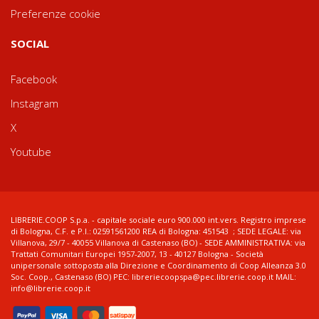
Preferenze cookie
SOCIAL
Facebook
Instagram
X
Youtube
LIBRERIE.COOP S.p.a. - capitale sociale euro 900.000 int.vers. Registro imprese
di Bologna, C.F. e P.I.: 02591561200 REA di Bologna: 451543 ; SEDE LEGALE: via
Villanova, 29/7 - 40055 Villanova di Castenaso (BO) - SEDE AMMINISTRATIVA: via
Trattati Comunitari Europei 1957-2007, 13 - 40127 Bologna - Società
unipersonale sottoposta alla Direzione e Coordinamento di Coop Alleanza 3.0
Soc. Coop., Castenaso (BO) PEC: libreriecoopspa@pec.librerie.coop.it MAIL:
info@librerie.coop.it