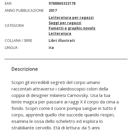
EAN
9788865322178
ANNO PUBBLICAZIONE
2017
Letteratura per ragazzi
Saggi per ragazzi
CATEGORIA
Fumetti e graphic novels
Letteratura
COLLANA / SERIE
Libri illustrati
LINGUA
ita
Descrizione
Scopri gli incredibili segreti del corpo umano
raccontati attraverso i caleidoscopici colori della
coppia di designer milanesi Carnovsky. Usa la tua
lente magica per passare ai raggi X il corpo da cima a
fondo. Scopri come il cuore pompa sangue in tutto il
corpo, apprendi quello che succede quando respiri,
esamina le ossa dello scheletro ed esplora lo
strabiliante cervello. Età di lettura: da 5 anni.