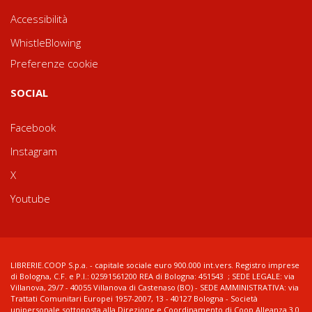
Accessibilità
WhistleBlowing
Preferenze cookie
SOCIAL
Facebook
Instagram
X
Youtube
LIBRERIE.COOP S.p.a. - capitale sociale euro 900.000 int.vers. Registro imprese
di Bologna, C.F. e P.I.: 02591561200 REA di Bologna: 451543 ; SEDE LEGALE: via
Villanova, 29/7 - 40055 Villanova di Castenaso (BO) - SEDE AMMINISTRATIVA: via
Trattati Comunitari Europei 1957-2007, 13 - 40127 Bologna - Società
unipersonale sottoposta alla Direzione e Coordinamento di Coop Alleanza 3.0