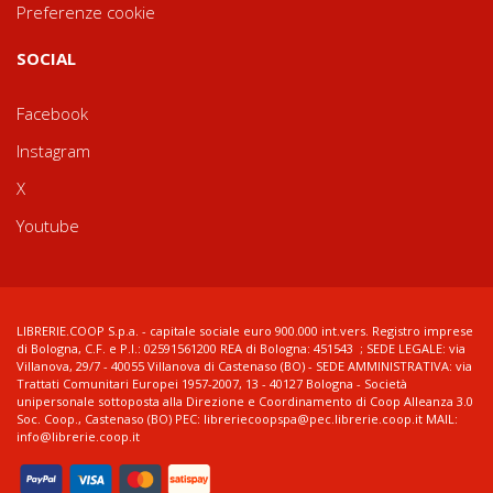
Preferenze cookie
SOCIAL
Facebook
Instagram
X
Youtube
LIBRERIE.COOP S.p.a. - capitale sociale euro 900.000 int.vers. Registro imprese
di Bologna, C.F. e P.I.: 02591561200 REA di Bologna: 451543 ; SEDE LEGALE: via
Villanova, 29/7 - 40055 Villanova di Castenaso (BO) - SEDE AMMINISTRATIVA: via
Trattati Comunitari Europei 1957-2007, 13 - 40127 Bologna - Società
unipersonale sottoposta alla Direzione e Coordinamento di Coop Alleanza 3.0
Soc. Coop., Castenaso (BO) PEC: libreriecoopspa@pec.librerie.coop.it MAIL:
info@librerie.coop.it