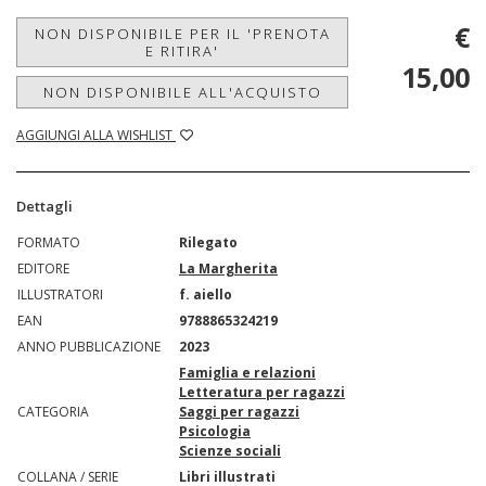
€
NON DISPONIBILE PER IL 'PRENOTA
E RITIRA'
15,00
NON DISPONIBILE ALL'ACQUISTO
AGGIUNGI ALLA WISHLIST
Dettagli
FORMATO
Rilegato
EDITORE
La Margherita
ILLUSTRATORI
f. aiello
EAN
9788865324219
ANNO PUBBLICAZIONE
2023
Famiglia e relazioni
Letteratura per ragazzi
CATEGORIA
Saggi per ragazzi
Psicologia
Scienze sociali
COLLANA / SERIE
Libri illustrati