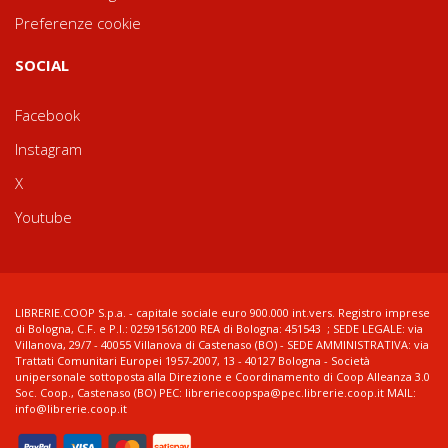
Preferenze cookie
SOCIAL
Facebook
Instagram
X
Youtube
LIBRERIE.COOP S.p.a. - capitale sociale euro 900.000 int.vers. Registro imprese
di Bologna, C.F. e P.I.: 02591561200 REA di Bologna: 451543 ; SEDE LEGALE: via
Villanova, 29/7 - 40055 Villanova di Castenaso (BO) - SEDE AMMINISTRATIVA: via
Trattati Comunitari Europei 1957-2007, 13 - 40127 Bologna - Società
unipersonale sottoposta alla Direzione e Coordinamento di Coop Alleanza 3.0
Soc. Coop., Castenaso (BO) PEC: libreriecoopspa@pec.librerie.coop.it MAIL:
info@librerie.coop.it