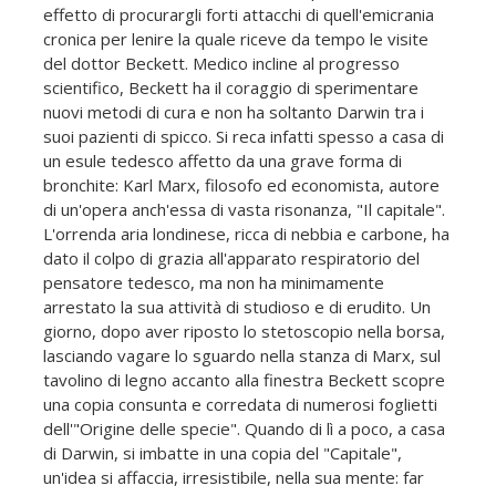
effetto di procurargli forti attacchi di quell'emicrania
cronica per lenire la quale riceve da tempo le visite
del dottor Beckett. Medico incline al progresso
scientifico, Beckett ha il coraggio di sperimentare
nuovi metodi di cura e non ha soltanto Darwin tra i
suoi pazienti di spicco. Si reca infatti spesso a casa di
un esule tedesco affetto da una grave forma di
bronchite: Karl Marx, filosofo ed economista, autore
di un'opera anch'essa di vasta risonanza, "Il capitale".
L'orrenda aria londinese, ricca di nebbia e carbone, ha
dato il colpo di grazia all'apparato respiratorio del
pensatore tedesco, ma non ha minimamente
arrestato la sua attività di studioso e di erudito. Un
giorno, dopo aver riposto lo stetoscopio nella borsa,
lasciando vagare lo sguardo nella stanza di Marx, sul
tavolino di legno accanto alla finestra Beckett scopre
una copia consunta e corredata di numerosi foglietti
dell'"Origine delle specie". Quando di lì a poco, a casa
di Darwin, si imbatte in una copia del "Capitale",
un'idea si affaccia, irresistibile, nella sua mente: far