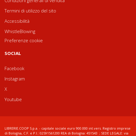
Condizioni generali di vendita
Termini di utilizzo del sito
Accessibilità
WhistleBlowing
Preferenze cookie
SOCIAL
Facebook
Instagram
X
Youtube
LIBRERIE.COOP S.p.a. - capitale sociale euro 900.000 int.vers. Registro imprese
di Bologna, C.F. e P.I.: 02591561200 REA di Bologna: 451543 ; SEDE LEGALE: via