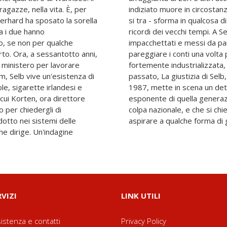
ragazze, nella vita. È, per
re, ecco che quell'indagine
erhard ha sposato la sorella
ù oscuro, che riporta a galla
a i due hanno
n piacciono, li ha
, se non per qualche
stretto a riviverli per
rto. Ora, a sessantotto anni,
.. In una Germania caliginosa,
o ministero per lavorare
taggio dei fantasmi del
, Selb vive un'esistenza di
cato per la prima volta nel
le, sigarette irlandesi e
ruvido e disincantato,
n cui Korten, ora direttore
coinvolta in un'indicibile
 per chiedergli di
se ancora possibile
dotto nei sistemi delle
aspirare a qualche forma di g
he dirige. Un'indagine
RVIZI
LINK UTILI
istenza e contatti
Privacy Policy