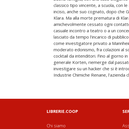
classico tipo vincente, a scuola, con le 
indiziato muore in circostanze poco chia
inciso, anche suo cognato, dopo che G
si tra - sforma in qualcosa di molto pi
Klara. Ma alla morte prematura di Klar
ricordi dei vecchi tempi. A Selb i vecchi tempi no
amichevolmente cessato ogni contatto
impacchettati e messi da parte. Ora è co
casuale incontro a teatro o a un conce
pareggiare i conti una volta per tutte.
lasciato da tempo l'incarico di pubblic
fortemente industrializzata, ancora os
come investigatore privato a Mannheim
passato, La giustizia di Selb, pubbli
moderato edonismo, fra colazioni al so
1987, mette in scena un detective 
cocktail da intenditori. Fino al giorno i
esponente di quella generazione che fu 
generale Korten, riemerge dal passato
colpa nazionale, e che si chiedeva se fos
investigare su un hacker che si è intro
Industrie Chimiche Renane, l'azienda c
LIBRERIE.COOP
SE
Chi siamo
Ass