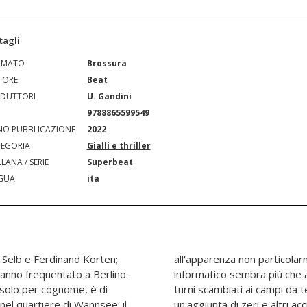
tagli
RMATO
Brossura
TORE
Beat
DUTTORI
U. Gandini
N
9788865599549
O PUBBLICAZIONE
2022
EGORIA
Gialli e thriller
LANA / SERIE
Superbeat
GUA
ita
d Selb e Ferdinand Korten;
ativa, visto che il crimine
hanno frequentato a Berlino.
burla: buste paga alterate,
solo per cognome, è di
ordini di materiali con
nel quartiere di Wannsee: il
fini. Ma quando il principale