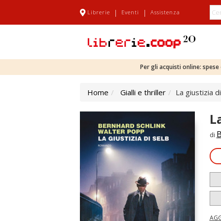
|
|
Librerie
Eventi
Assistenza
Per gli acquisti online: spes
Home
Gialli e thriller
La giustizia d
La
B
di
AGG