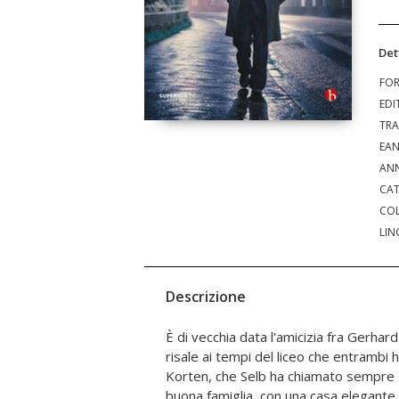
Det
FO
EDI
TRA
EA
ANN
CAT
COL
LIN
Descrizione
È di vecchia data l'amicizia fra Gerhar
all'apparenza non particolarmente impegn
risale ai tempi del liceo che entrambi 
informatico sembra più che altro una 
Korten, che Selb ha chiamato sempre 
turni scambiati ai campi da tennis, 
buona famiglia, con una casa elegante 
un'aggiunta di zeri e altri accidenti af