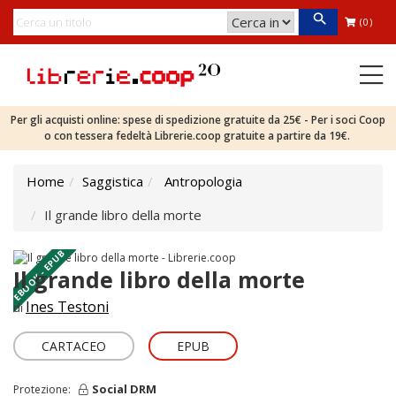
(0)
Per gli acquisti online: spese di spedizione gratuite da 25€ - Per i soci Coop
o con tessera fedeltà Librerie.coop gratuite a partire da 19€.
Home
Saggistica
Antropologia
Il grande libro della morte
EBOOK - EPUB
Il grande libro della morte
Ines Testoni
di
CARTACEO
EPUB
Social DRM
Protezione: