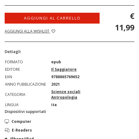
€
AGGIUNGI AL CARRELLO
11,99
AGGIUNGI ALLA WISHLIST
Dettagli
FORMATO
epub
EDITORE
Il Saggiatore
EAN
9788865769652
ANNO PUBBLICAZIONE
2021
Scienze sociali
CATEGORIA
Antropologia
LINGUA
ita
Dispositivi supportati
Computer
E-Readers
iPhone/iPad