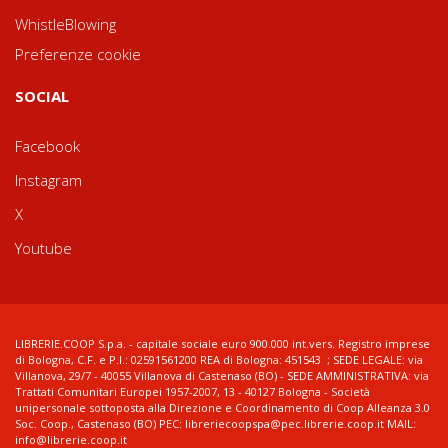
WhistleBlowing
Preferenze cookie
SOCIAL
Facebook
Instagram
X
Youtube
LIBRERIE.COOP S.p.a. - capitale sociale euro 900.000 int.vers. Registro imprese
di Bologna, C.F. e P.I.: 02591561200 REA di Bologna: 451543 ; SEDE LEGALE: via
Villanova, 29/7 - 40055 Villanova di Castenaso (BO) - SEDE AMMINISTRATIVA: via
Trattati Comunitari Europei 1957-2007, 13 - 40127 Bologna - Società
unipersonale sottoposta alla Direzione e Coordinamento di Coop Alleanza 3.0
Soc. Coop., Castenaso (BO) PEC: libreriecoopspa@pec.librerie.coop.it MAIL:
info@librerie.coop.it