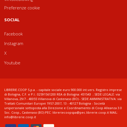
Preferenze cookie
SOCIAL
Facebook
Instagram
X
Youtube
LIBRERIE.COOP S.p.a. - capitale sociale euro 900.000 int.vers. Registro imprese
di Bologna, C.F. e P.I.: 02591561200 REA di Bologna: 451543 ; SEDE LEGALE: via
Villanova, 29/7 - 40055 Villanova di Castenaso (BO) - SEDE AMMINISTRATIVA: via
Trattati Comunitari Europei 1957-2007, 13 - 40127 Bologna - Società
unipersonale sottoposta alla Direzione e Coordinamento di Coop Alleanza 3.0
Soc. Coop., Castenaso (BO) PEC: libreriecoopspa@pec.librerie.coop.it MAIL:
info@librerie.coop.it