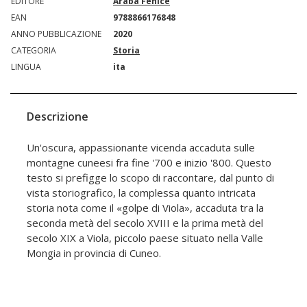
EDITORE
Araba Fenice
EAN
9788866176848
ANNO PUBBLICAZIONE
2020
CATEGORIA
Storia
LINGUA
ita
Descrizione
Un'oscura, appassionante vicenda accaduta sulle
montagne cuneesi fra fine '700 e inizio '800. Questo
testo si prefigge lo scopo di raccontare, dal punto di
vista storiografico, la complessa quanto intricata
storia nota come il «golpe di Viola», accaduta tra la
seconda metà del secolo XVIII e la prima metà del
secolo XIX a Viola, piccolo paese situato nella Valle
Mongia in provincia di Cuneo.