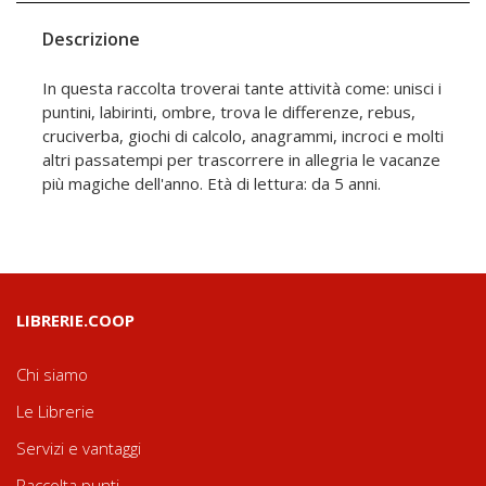
Descrizione
In questa raccolta troverai tante attività come: unisci i
puntini, labirinti, ombre, trova le differenze, rebus,
cruciverba, giochi di calcolo, anagrammi, incroci e molti
altri passatempi per trascorrere in allegria le vacanze
più magiche dell'anno. Età di lettura: da 5 anni.
LIBRERIE.COOP
Chi siamo
Le Librerie
Servizi e vantaggi
Raccolta punti