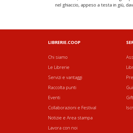
nel ghiaccio, appeso a testa in giù, dav
LIBRERIE.COOP
SE
Chi siamo
Ass
Le Librerie
Lib
Servizi e vantaggi
Pre
Raccolta punti
Gui
Eventi
Gif
Collaborazioni e Festival
Isc
Notizie e Area stampa
Lavora con noi