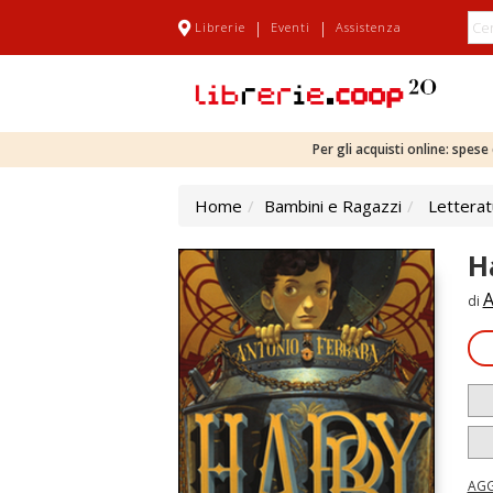
|
|
Librerie
Eventi
Assistenza
Per gli acquisti online: spes
Home
Bambini e Ragazzi
Letterat
H
A
di
AGG