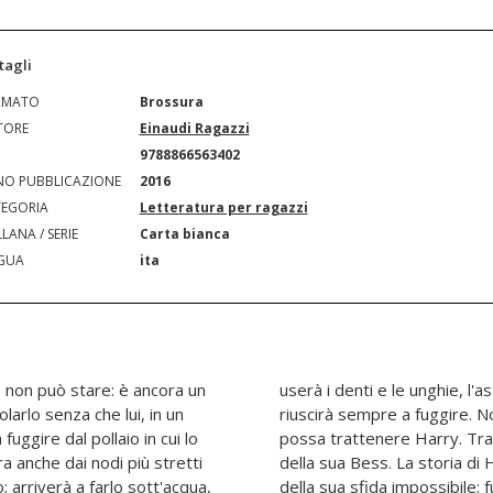
tagli
RMATO
Brossura
TORE
Einaudi Ragazzi
N
9788866563402
O PUBBLICAZIONE
2016
EGORIA
Letteratura per ragazzi
LANA / SERIE
Carta bianca
GUA
ita
 non può stare: è ancora un
la forza fisica, ma alla fine
arlo senza che lui, in un
gabbia. Non c'è catena che
 fuggire dal pollaio in cui lo
, gli occhi neri e profondi
ra anche dai nodi più stretti
l più grande mago al mondo, e
o; arriverà a farlo sott'acqua,
dall'ultima trappola. Età di