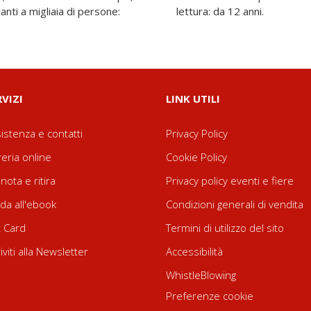
anti a migliaia di persone:
lettura: da 12 anni.
RVIZI
LINK UTILI
istenza e contatti
Privacy Policy
reria online
Cookie Policy
nota e ritira
Privacy policy eventi e fiere
da all'ebook
Condizioni generali di vendita
t Card
Termini di utilizzo del sito
riviti alla Newsletter
Accessibilità
WhistleBlowing
Preferenze cookie