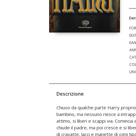
Det
FO
EDI
EA
ANN
CAT
COL
LIN
Descrizione
Chiuso da qualche parte Harry proprio
userà i denti e le unghie, l'astuzia e 
bambino, ma nessuno riesce a intrappol
riuscirà sempre a fuggire. No, non c'è 
attimo, si liberi e scappi via. Comincia a
possa trattenere Harry. Tranne, forse
chiude il padre, ma poi cresce e si libe
della sua Bess. La storia di Houdini, i
di cravatte, lacci e manette di ogni tip
della sua sfida impossibile: fuggire 