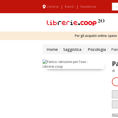
|
|
Librerie
Eventi
Assistenza
Per gli acquisti online: spes
Home
Saggistica
Psicologia
Pani
P
di
AGG