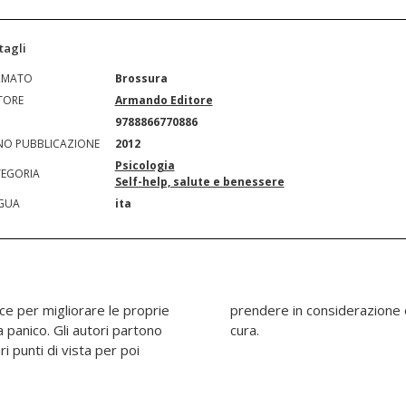
tagli
RMATO
Brossura
TORE
Armando Editore
N
9788866770886
O PUBBLICAZIONE
2012
Psicologia
EGORIA
Self-help, salute e benessere
GUA
ita
ce per migliorare le proprie
ondire diverse tecniche di
 panico. Gli autori partono
cura.
ri punti di vista per poi