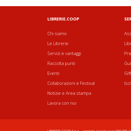
LIBRERIE.COOP
SE
Chi siamo
Ass
Le Librerie
Lib
Servizi e vantaggi
Pre
Raccolta punti
Gui
Eventi
Gif
Collaborazioni e Festival
Isc
Notizie e Area stampa
Lavora con noi
LIBRERIE.COOP S.p.a. - capitale sociale euro 900.000 in