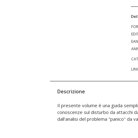
Det
FO
EDI
EA
ANN
CAT
LIN
Descrizione
Il presente volume è una guida sempli
prendere in considerazione e approf
conoscenze sul disturbo da attacchi da
dall'analisi del problema "panico" da va