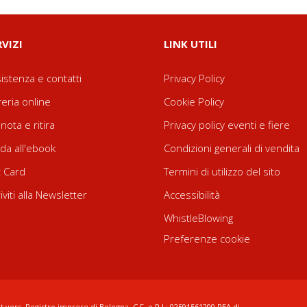
RVIZI
LINK UTILI
istenza e contatti
Privacy Policy
reria online
Cookie Policy
nota e ritira
Privacy policy eventi e fiere
da all'ebook
Condizioni generali di vendita
t Card
Termini di utilizzo del sito
riviti alla Newsletter
Accessibilità
WhistleBlowing
Preferenze cookie
t.vers. Registro imprese di Bologna, C.F. e P.I.: 02591561200 REA di