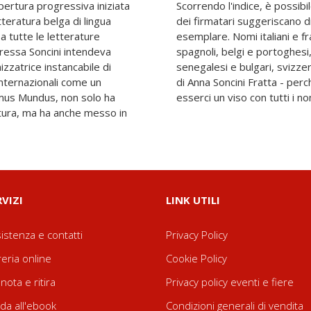
ertura progressiva iniziata
fino a che punto i soli nomi
tteratura belga di lingua
 dimensione internazionale
a tutte le letterature
ani e russi, norvegesi e
oressa Soncini intendeva
 georgiani e canadesi,
nizzatrice instancabile di
 - tutti riuniti sotto quello
internazionali come un
ice Éluard, «doveva pur
mus Mundus, non solo ha
esserci un viso con tutti i 
ratura, ma ha anche messo in
RVIZI
LINK UTILI
istenza e contatti
Privacy Policy
reria online
Cookie Policy
nota e ritira
Privacy policy eventi e fiere
da all'ebook
Condizioni generali di vendita