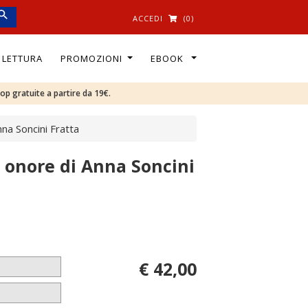
ACCEDI
(0)
I LETTURA
PROMOZIONI
EBOOK
oop gratuite a partire da 19€.
nna Soncini Fratta
n onore di Anna Soncini
€ 42,00