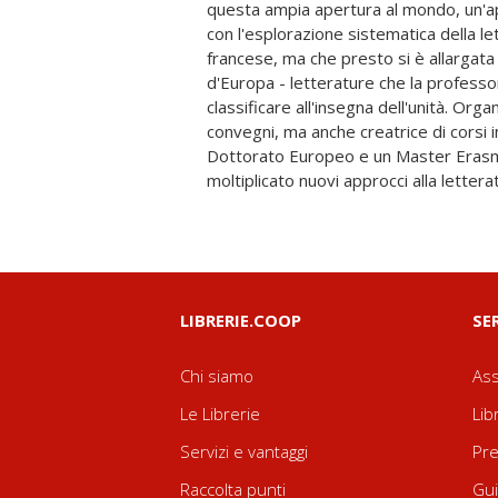
questa ampia apertura al mondo, un'ap
Scorrendo l'indice, è possibile vedere 
con l'esplorazione sistematica della le
dei firmatari suggeriscano di per sé una
francese, ma che presto si è allargata 
esemplare. Nomi italiani e francesi, indi
d'Europa - letterature che la profess
spagnoli, belgi e portoghesi, greci,
classificare all'insegna dell'unità. Orga
senegalesi e bulgari, svizzeri e polacchi ...
convegni, ma anche creatrice di corsi 
di Anna Soncini Fratta - perché, come d
Dottorato Europeo e un Master Eras
moltiplicato nuovi approcci alla lette
LIBRERIE.COOP
SE
Chi siamo
Ass
Le Librerie
Lib
Servizi e vantaggi
Pre
Raccolta punti
Gui