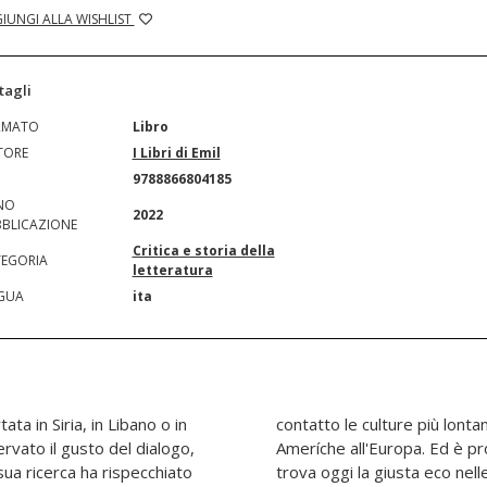
IUNGI ALLA WISHLIST
tagli
RMATO
Libro
TORE
I Libri di Emil
N
9788866804185
NO
2022
BLICAZIONE
Critica e storia della
EGORIA
letteratura
GUA
ita
ata in Siria, in Libano o in
Africa all'Asia, dalle due
rvato il gusto del dialogo,
esta apertura al mondo che
 sua ricerca ha rispecchiato
nze d'amicizia qui raccolte.