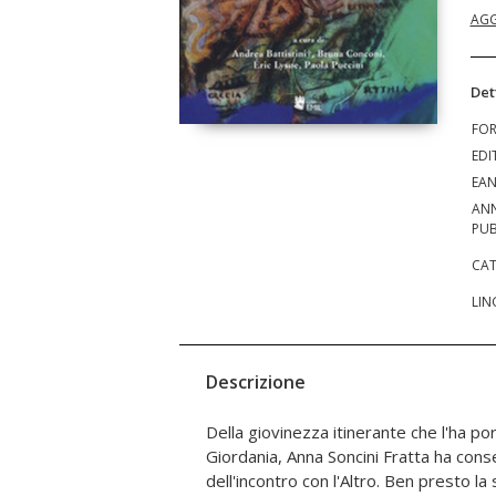
AGG
Det
FO
EDI
EA
AN
PUB
CAT
LIN
Descrizione
Della giovinezza itinerante che l'ha port
contatto le culture più lontane, dall'
Giordania, Anna Soncini Fratta ha conse
Ameríche all'Europa. Ed è proprio qu
dell'incontro con l'Altro. Ben presto la
trova oggi la giusta eco nelle testimonia