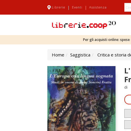
|
|
Librerie
Eventi
Assistenza
Per gli acquisti online: spes
Home
Saggistica
Critica e storia d
L
F
di