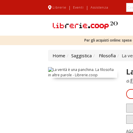
|
|
Librerie
Eventi
Assistenza
Per gli acquisti online: spes
Home
Saggistica
Filosofia
La ve
L
F
di
AGG