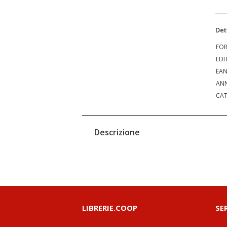
Det
FO
EDI
EA
ANN
CAT
Descrizione
LIBRERIE.COOP
SE