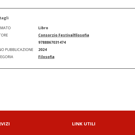
tagli
RMATO
Libro
TORE
Consorzio Festivalfilosofia
N
9788867031474
O PUBBLICAZIONE
2024
EGORIA
Filosofia
RVIZI
LINK UTILI