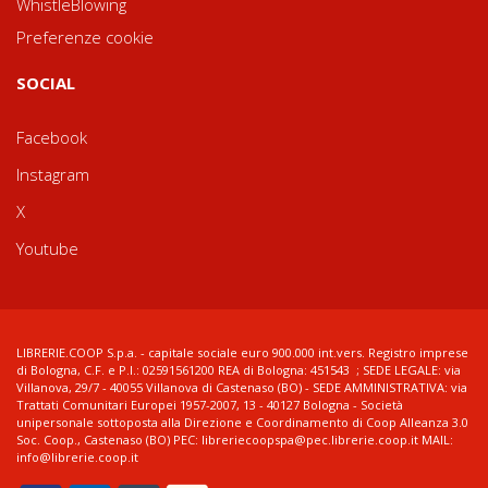
WhistleBlowing
Preferenze cookie
SOCIAL
Facebook
Instagram
X
Youtube
LIBRERIE.COOP S.p.a. - capitale sociale euro 900.000 int.vers. Registro imprese
di Bologna, C.F. e P.I.: 02591561200 REA di Bologna: 451543 ; SEDE LEGALE: via
Villanova, 29/7 - 40055 Villanova di Castenaso (BO) - SEDE AMMINISTRATIVA: via
Trattati Comunitari Europei 1957-2007, 13 - 40127 Bologna - Società
unipersonale sottoposta alla Direzione e Coordinamento di Coop Alleanza 3.0
Soc. Coop., Castenaso (BO) PEC: libreriecoopspa@pec.librerie.coop.it MAIL:
info@librerie.coop.it