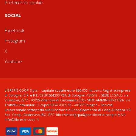
Preferenze cookie
SOCIAL
Facebook
Instagram
X
Youtube
LIBRERIE.COOP S.p.a. - capitale sociale euro 900.000 int.vers. Registro imprese
di Bologna, C.F. e P.I.: 02591561200 REA di Bologna: 451543 ; SEDE LEGALE: via
Villanova, 29/7 - 40055 Villanova di Castenaso (BO) - SEDE AMMINISTRATIVA: via
Trattati Comunitari Europei 1957-2007, 13 - 40127 Bologna - Società
unipersonale sottoposta alla Direzione e Coordinamento di Coop Alleanza 3.0
Soc. Coop., Castenaso (BO) PEC: libreriecoopspa@pec.librerie.coop.it MAIL:
info@librerie.coop.it