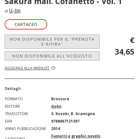
Sakura mail. Cofanetto - Vol. 1
U-Jin
di
CARTACEO
€
NON DISPONIBILE PER IL 'PRENOTA
E RITIRA'
34,65
NON DISPONIBILE ALL'ACQUISTO
AGGIUNGI ALLA WISHLIST
Dettagli
FORMATO
Brossura
EDITORE
Goen
TRADUTTORI
S. Kozeki, B. Gramigna
EAN
9788867121397
ANNO PUBBLICAZIONE
2014
Fumetti e graphic novels
CATEGORIA