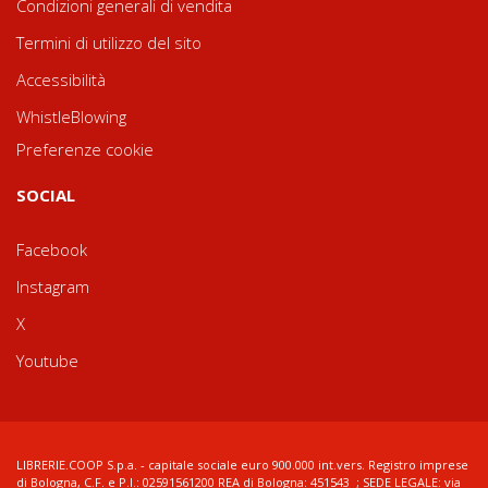
Condizioni generali di vendita
Termini di utilizzo del sito
Accessibilità
WhistleBlowing
Preferenze cookie
SOCIAL
Facebook
Instagram
X
Youtube
LIBRERIE.COOP S.p.a. - capitale sociale euro 900.000 int.vers. Registro imprese
di Bologna, C.F. e P.I.: 02591561200 REA di Bologna: 451543 ; SEDE LEGALE: via