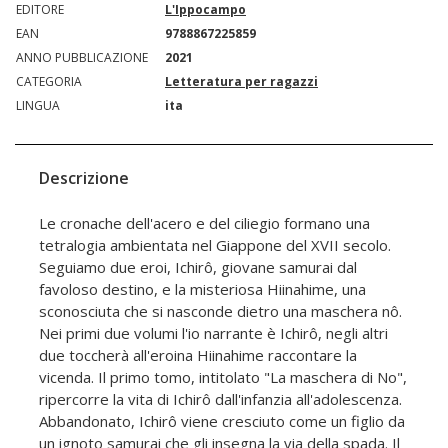
EDITORE
L'Ippocampo
EAN
9788867225859
ANNO PUBBLICAZIONE
2021
CATEGORIA
Letteratura per ragazzi
LINGUA
ita
Descrizione
Le cronache dell'acero e del ciliegio formano una
tetralogia ambientata nel Giappone del XVII secolo.
Seguiamo due eroi, Ichirô, giovane samurai dal
favoloso destino, e la misteriosa Hiinahime, una
sconosciuta che si nasconde dietro una maschera nô.
Nei primi due volumi l'io narrante è Ichirô, negli altri
due toccherà all'eroina Hiinahime raccontare la
vicenda. Il primo tomo, intitolato "La maschera di No",
ripercorre la vita di Ichirô dall'infanzia all'adolescenza.
Abbandonato, Ichirô viene cresciuto come un figlio da
un ignoto samurai che gli insegna la via della spada. Il