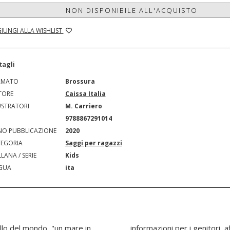
NON DISPONIBILE ALL'ACQUISTO
IUNGI ALLA WISHLIST
tagli
RMATO
Brossura
TORE
Caissa Italia
USTRATORI
M. Carriero
N
9788867291014
O PUBBLICAZIONE
2020
EGORIA
Saggi per ragazzi
LANA / SERIE
Kids
GUA
ita
bello del mondo, "un mare in
ossano condividere la nuova