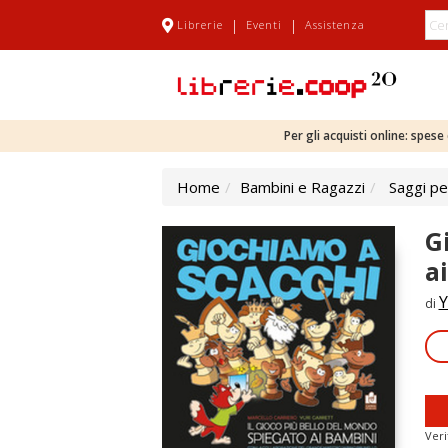
|
|
Librerie
Eventi
Assistenza
Per gli acquisti online: spes
Home
Bambini e Ragazzi
Saggi pe
G
a
Y
di
Veri