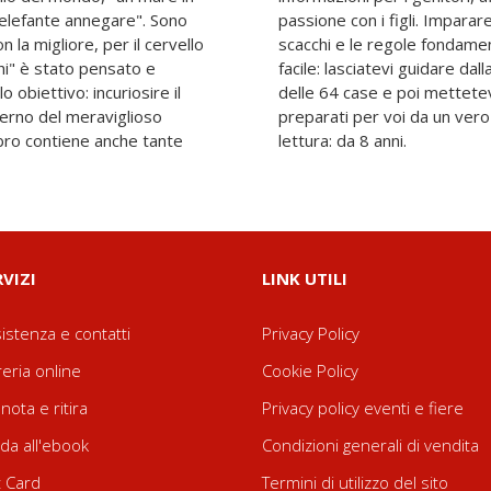
 elefante annegare". Sono
ento di tutti i pezzi degli
n la migliore, per il cervello
 gioco non è mai stato così
hi" è stato pensato e
o alla scoperta del regno
 obiettivo: incuriosire il
ova con i molti esercizi
terno del meraviglioso
stro di scacchi. Età di
libro contiene anche tante
lettura: da 8 anni.
RVIZI
LINK UTILI
istenza e contatti
Privacy Policy
reria online
Cookie Policy
nota e ritira
Privacy policy eventi e fiere
da all'ebook
Condizioni generali di vendita
t Card
Termini di utilizzo del sito