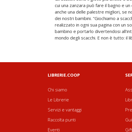
cui una zanzara può fare il bagno e un
passione con i figli. Imparare il movim
anche una delle palestre migliori, se no
scacchi e le regole fondamentali del
dei nostri bambini. "Giochiamo a scacc
facile: lasciatevi guidare dalla volpe Sabin
realizzato in ogni sua pagina con un solo
delle 64 case e poi mettetevi alla pr
bambino e portarlo divertendosi all'in
preparati per voi da un vero Grande Mae
mondo degli scacchi. E non è tutto: il 
LIBRERIE.COOP
SE
Chi siamo
Ass
Le Librerie
Lib
Servizi e vantaggi
Pre
Raccolta punti
Gui
Eventi
Gif