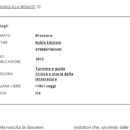
IUNGI ALLA WISHLIST
tagli
RMATO
Brossura
TORE
Robin Edizioni
N
9788867402441
NO
2013
BLICAZIONE
Turismo e guide
EGORIA
Critica e storia della
letteratura
LANA / SERIE
I libri saggi
GUA
ita
lla nascita di Giovanni
rincipali, intrapresero