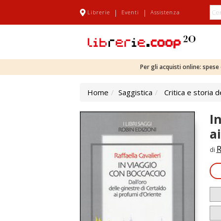
|
|
Librerie
Eventi
Assistenza
Per gli acquisti online: spes
Home
Saggistica
Critica e storia d
I
a
R
di