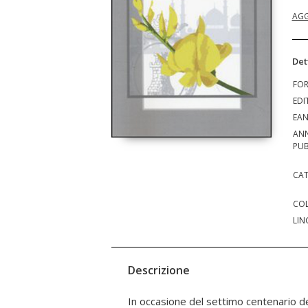
AGG
Det
FO
EDI
EA
AN
PUB
CAT
COL
LIN
Descrizione
In occasione del settimo centenario de
visitatori che, uscendo dalle strade p