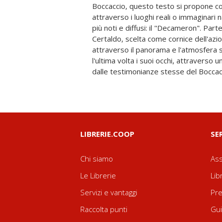
Boccaccio, questo testo si propone c
un'escursione nella cittadina boccac
attraverso i luoghi reali o immaginari n
proprie impressioni. Da qui il viaggio v
più noti e diffusi: il "Decameron". Parte
viaggio nel tempo, un itinerario lung
Certaldo, scelta come cornice dell'azi
Medioevo e quella commedia umana de
attraverso il panorama e l'atmosfera 
pagine del "Decameron", alla scoperta d
l'ultima volta i suoi occhi, attraverso 
dalle testimonianze stesse del Boccacc
LIBRERIE.COOP
SE
Chi siamo
Ass
Le Librerie
Lib
Servizi e vantaggi
Pre
Raccolta punti
Gui