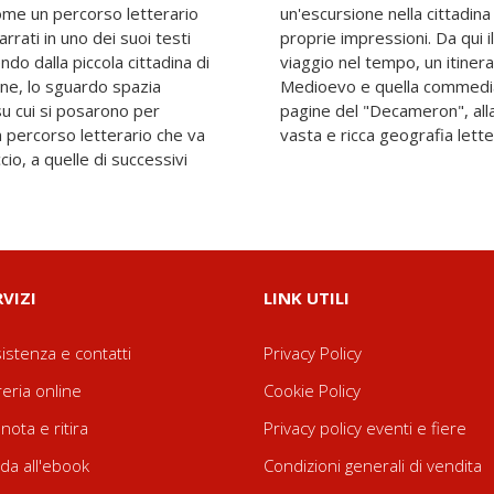
ome un percorso letterario
cesca e ne tramandarono le
arrati in uno dei suoi testi
ero e proprio ha inizio, un
ndo dalla piccola cittadina di
o la storia del viaggio nel
one, lo sguardo spazia
scritta nelle fresche
su cui si posarono per
i una nuova tappa nella
un percorso letterario che va
vasta e ricca geografia lette
io, a quelle di successivi
RVIZI
LINK UTILI
istenza e contatti
Privacy Policy
reria online
Cookie Policy
nota e ritira
Privacy policy eventi e fiere
da all'ebook
Condizioni generali di vendita