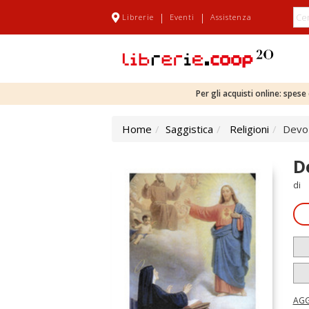
|
|
Librerie
Eventi
Assistenza
Per gli acquisti online: spes
Home
Saggistica
Religioni
Devoz
D
di
AGG