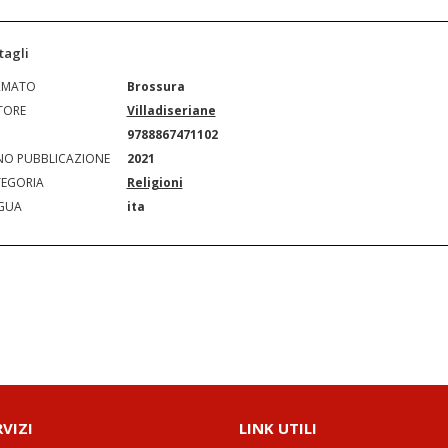
tagli
RMATO
Brossura
TORE
Villadiseriane
N
9788867471102
O PUBBLICAZIONE
2021
EGORIA
Religioni
GUA
ita
RVIZI
LINK UTILI