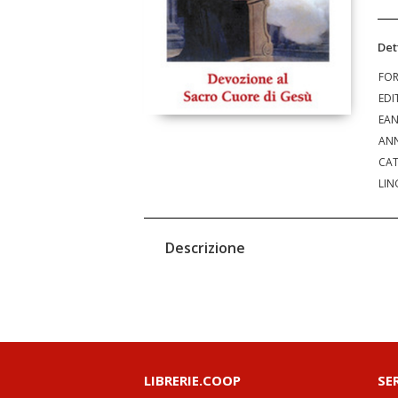
Det
FO
EDI
EA
ANN
CAT
LIN
Descrizione
LIBRERIE.COOP
SE