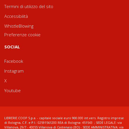
Termini di utilizzo del sito
Accessibilità
WhistleBlowing
Preferenze cookie
SOCIAL
Facebook
Instagram
X
Youtube
LIBRERIE.COOP S.p.a. - capitale sociale euro 900.000 int.vers. Registro imprese
di Bologna, C.F. e P.I.: 02591561200 REA di Bologna: 451543 ; SEDE LEGALE: via
Villanova, 29/7 - 40055 Villanova di Castenaso (BO) - SEDE AMMINISTRATIVA: via