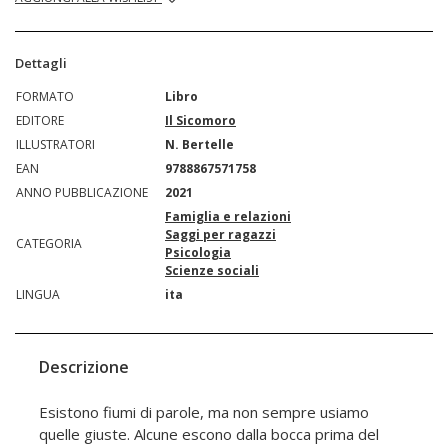
Dettagli
FORMATO
Libro
EDITORE
Il Sicomoro
ILLUSTRATORI
N. Bertelle
EAN
9788867571758
ANNO PUBBLICAZIONE
2021
Famiglia e relazioni
Saggi per ragazzi
CATEGORIA
Psicologia
Scienze sociali
LINGUA
ita
Descrizione
Esistono fiumi di parole, ma non sempre usiamo
quelle giuste. Alcune escono dalla bocca prima del