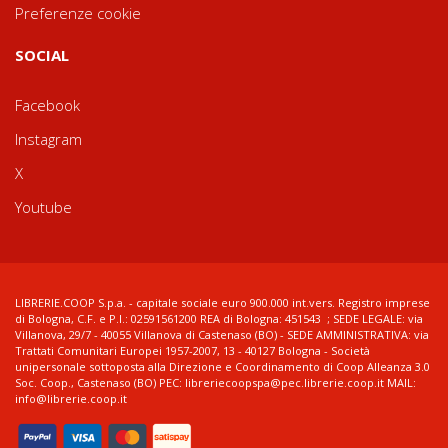
Preferenze cookie
SOCIAL
Facebook
Instagram
X
Youtube
LIBRERIE.COOP S.p.a. - capitale sociale euro 900.000 int.vers. Registro imprese
di Bologna, C.F. e P.I.: 02591561200 REA di Bologna: 451543 ; SEDE LEGALE: via
Villanova, 29/7 - 40055 Villanova di Castenaso (BO) - SEDE AMMINISTRATIVA: via
Trattati Comunitari Europei 1957-2007, 13 - 40127 Bologna - Società
unipersonale sottoposta alla Direzione e Coordinamento di Coop Alleanza 3.0
Soc. Coop., Castenaso (BO) PEC: libreriecoopspa@pec.librerie.coop.it MAIL:
info@librerie.coop.it