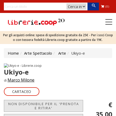
(0)
Per gli acquisti online: spese di spedizione gratuite da 25€ - Per i soci Coop
o con tessera fedeltà Librerie.coop gratuite a partire da 19€.
Home
Arte Spettacolo
Arte
Ukiyo-e
Ukiyo-e
Marco Milone
di
CARTACEO
€
NON DISPONIBILE PER IL 'PRENOTA
E RITIRA'
35,00