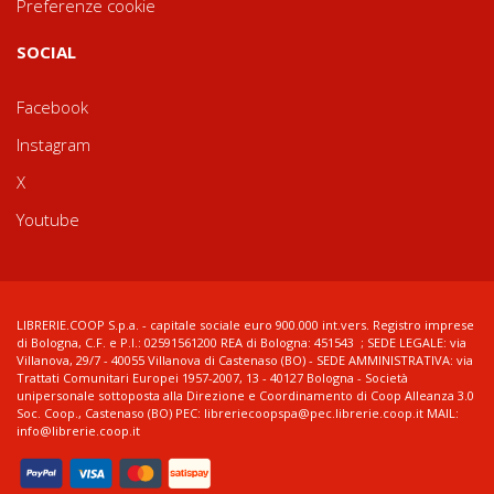
Preferenze cookie
SOCIAL
Facebook
Instagram
X
Youtube
LIBRERIE.COOP S.p.a. - capitale sociale euro 900.000 int.vers. Registro imprese
di Bologna, C.F. e P.I.: 02591561200 REA di Bologna: 451543 ; SEDE LEGALE: via
Villanova, 29/7 - 40055 Villanova di Castenaso (BO) - SEDE AMMINISTRATIVA: via
Trattati Comunitari Europei 1957-2007, 13 - 40127 Bologna - Società
unipersonale sottoposta alla Direzione e Coordinamento di Coop Alleanza 3.0
Soc. Coop., Castenaso (BO) PEC: libreriecoopspa@pec.librerie.coop.it MAIL:
info@librerie.coop.it