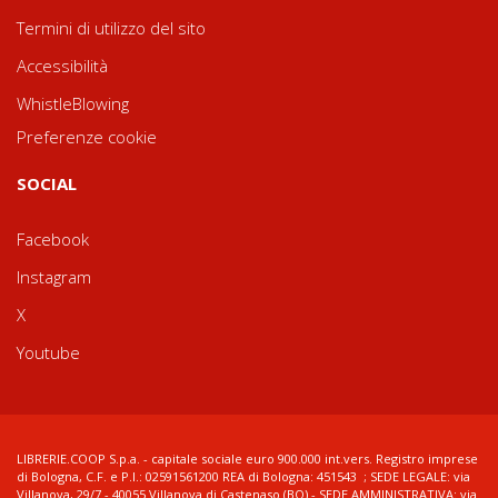
Termini di utilizzo del sito
Accessibilità
WhistleBlowing
Preferenze cookie
SOCIAL
Facebook
Instagram
X
Youtube
LIBRERIE.COOP S.p.a. - capitale sociale euro 900.000 int.vers. Registro imprese
di Bologna, C.F. e P.I.: 02591561200 REA di Bologna: 451543 ; SEDE LEGALE: via
Villanova, 29/7 - 40055 Villanova di Castenaso (BO) - SEDE AMMINISTRATIVA: via