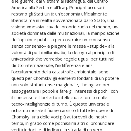
e le guerre, dal Vietnam al Nicaragua, dal Centro
America alla Serbia e all’Iraq. Principali accusati
restano gli Stati Uniti: un’economia ufficialmente
liberista ma in realtà sovvenzionata dallo Stato, una
visione «messianica» del proprio ruolo nel mondo, una
società dominata dalle multinazionali, la manipolazione
dell’opinione pubblica per costruire un «consenso
senza consenso» e piegare le masse «stupide» alla
volontà di pochi «illuminati», la deroga al principio di
universalità che vorrebbe regole uguali per tutti nel
diritto internazionale, l’indifferenza e anzi
l’occultamento della catastrofe ambientale: sono
questi per Chomsky gli elementi fondanti di un potere
non solo statunitense ma globale, che agisce per
assoggettare i popoli e fare gli interessi di pochi, con
il consenso e il belletto intellettuale fornito dalle
tecno-intellighenzie di turno. È questo universale
richiamo morale il fiume carsico di tutte le opere di
Chomsky, una delle voci più autorevoli dei nostri
tempi, in grado come pochissimi altri di pronunciare
verità indocili e di indicare la strada di un vero