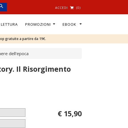
ACCEDI
(0)
I LETTURA
PROMOZIONI
EBOOK
oop gratuite a partire da 19€.
nere dell'epoca
tory. Il Risorgimento
€ 15,90