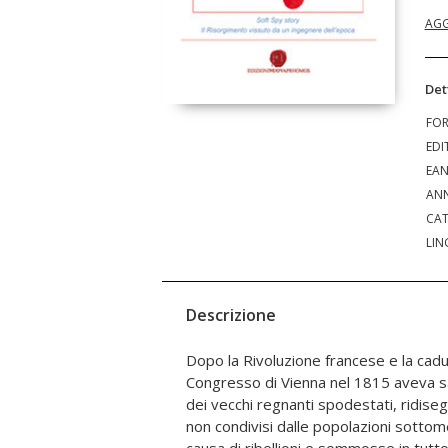
AGG
Det
FO
EDI
EA
ANN
CAT
LIN
Descrizione
Dopo la Rivoluzione francese e la cadu
Diventato ricchissimo, Marcello rientra in 
Congresso di Vienna nel 1815 aveva s
pieno svolgimento di un'insurrezione p
dei vecchi regnanti spodestati, ridiseg
"Le cinque giornate di Milano". Suo m
non condivisi dalle popolazioni sotto
moti delle "Dieci giornate di Brescia"