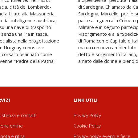
 il continente. Nel 1836,
rlo Alberto Re del Regno
scia, città del Lombardo-
mo Ministro del Regno di
 affiliato alla Massoneria,
tenze ed esperienze, prese
 dall'intelligence austriaca,
Ingegnere Capo del Genio
 su una nave di trasporto
ente a tutte le guerre del
 senza una lira in tasca,
", fino alla consacrazione
ecialista nella progettazione
1. Non è un libro di storia,
. In Uruguay conosce e
 stravolgimenti sociali,
un corsaro osannato come
 gli occhi di un Ingegnere,
venne "Padre della Patria".
amato dalle donne e pieno d
RVIZI
LINK UTILI
istenza e contatti
Privacy Policy
reria online
Cookie Policy
nota e ritira
Privacy policy eventi e fiere