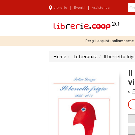
|
|
Librerie
Eventi
Assistenza
Per gli acquisti online: spes
Home
Letteratura
Il berretto fri
I
v
F
di