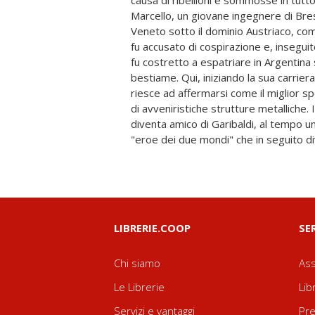
causa di ribellioni e sommosse in tutto
indipendenza" perduta malamente da Ca
Marcello, un giovane ingegnere di Bre
di Sardegna. Chiamato da Cavour, Pri
Veneto sotto il dominio Austriaco, come
Sardegna, Marcello, per le sue compe
fu accusato di cospirazione e, inseguito
parte alla guerra in Crimea quale 
fu costretto a espatriare in Argentina
Militare e in seguito partecipò attivam
bestiame. Qui, iniziando la sua carriera
Risorgimento e alla "Spedizione dei Mille
riesce ad affermarsi come il miglior sp
di Roma come Capitale d'Italia nel 187
di avveniristiche strutture metalliche
ma un romanzo ambientato in un periodo di
diventa amico di Garibaldi, al tempo 
detto Risorgimento italiano, vissuto con
"eroe dei due mondi" che in seguito di
LIBRERIE.COOP
SE
Chi siamo
Ass
Le Librerie
Lib
Servizi e vantaggi
Pre