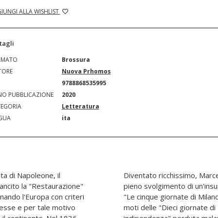
IUNGI ALLA WISHLIST
tagli
RMATO
Brossura
TORE
Nuova Prhomos
N
9788868535995
O PUBBLICAZIONE
2020
EGORIA
Letteratura
GUA
ita
ta di Napoleone, il
Lombardia nel 1847 in
ancito la "Restaurazione"
atriottica ricordata come
nando l'Europa con criteri
algrado partecipa anche ai
messe e per tale motivo
 e alla "Prima guerra di