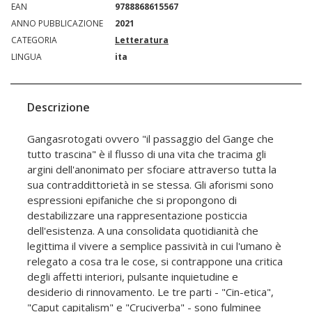
EAN
9788868615567
ANNO PUBBLICAZIONE
2021
CATEGORIA
Letteratura
LINGUA
ita
Descrizione
Gangasrotogati ovvero "il passaggio del Gange che
tutto trascina" è il flusso di una vita che tracima gli
argini dell'anonimato per sfociare attraverso tutta la
sua contraddittorietà in se stessa. Gli aforismi sono
espressioni epifaniche che si propongono di
destabilizzare una rappresentazione posticcia
dell'esistenza. A una consolidata quotidianità che
legittima il vivere a semplice passività in cui l'umano è
relegato a cosa tra le cose, si contrappone una critica
degli affetti interiori, pulsante inquietudine e
desiderio di rinnovamento. Le tre parti - "Cin-etica",
"Caput capitalism" e "Cruciverba" - sono fulminee