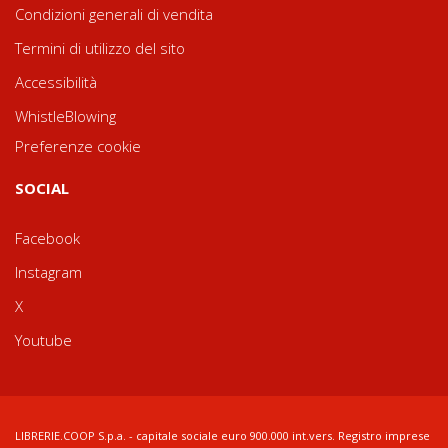
Condizioni generali di vendita
Termini di utilizzo del sito
Accessibilità
WhistleBlowing
Preferenze cookie
SOCIAL
Facebook
Instagram
X
Youtube
LIBRERIE.COOP S.p.a. - capitale sociale euro 900.000 int.vers. Registro imprese