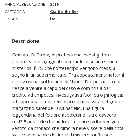
ANNO PUBBLICAZIONE
2016
CATEGORIA
Gialli e thriller
LINGUA
ita
Descrizione
Gennaro Di Palma, di professione investigatore
privato, viene ingaggiato per far luce su una serie di
misteriosi furti, che nottetempo vengono messi a
segno in un supermercato. Tra appostamenti notturni
e irruzioni nel sottosuolo di Napoli, l'ex poliziotto non
riesce a venire a capo del caso e comincia a dar
credito ad un'ipotesi investigativa fuori da ogni logica:
ad appropriarsi dei beni di prima necessità del grande
magazzino sarebbe '0 Munaciello, una figura
leggendaria del folclore napoletano. Ma è davvero
così? È possibile che un folletto, uno spirito benigno
vestito da monaco che dimora nelle viscere della città
sia il responsabile dei furti? Il mistero s'infittisce