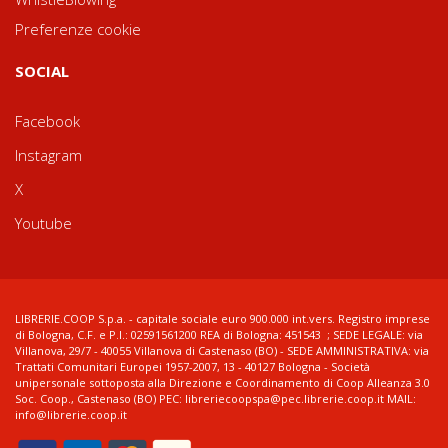
Preferenze cookie
SOCIAL
Facebook
Instagram
X
Youtube
LIBRERIE.COOP S.p.a. - capitale sociale euro 900.000 int.vers. Registro imprese
di Bologna, C.F. e P.I.: 02591561200 REA di Bologna: 451543 ; SEDE LEGALE: via
Villanova, 29/7 - 40055 Villanova di Castenaso (BO) - SEDE AMMINISTRATIVA: via
Trattati Comunitari Europei 1957-2007, 13 - 40127 Bologna - Società
unipersonale sottoposta alla Direzione e Coordinamento di Coop Alleanza 3.0
Soc. Coop., Castenaso (BO) PEC: libreriecoopspa@pec.librerie.coop.it MAIL:
info@librerie.coop.it