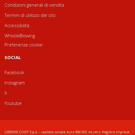
Condizioni generali di vendita
Termini di utilizzo del sito
Accessibilità
WhistleBlowing
Preferenze cookie
SOCIAL
Facebook
Instagram
X
Youtube
LIBRERIE.COOP S.p.a. - capitale sociale euro 900.000 int.vers. Registro imprese