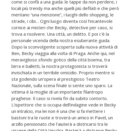
come si confà a una guida: le tappe da non perdere, i
locali più trendy ma anche quelli più defilati e che però
meritano “una menzione”, i luoghi dello shopping, le
strade, i cibi… Ogni luogo diventa così l’incantevole
cornice ai misteri che Becky, detective per caso, si
trova a risolvere. Una città, un delitto. E poi c’è la
personale vicenda della nostra esuberante guida.
Dopo la sconvolgente scoperta sulla nuova attività di
Ben, Becky viaggia alla volta di Praga. Anche qui, nel
meraviglioso sfondo gotico della città boema, tra
birra e balletti, la nostra protagonista si troverà
invischiata in un terribile omicidio. Proprio mentre si
sta godendo un’opera al prestigioso Teatro
Nazionale, sulla scena finale si sente uno sparo. La
vittima è la moglie di un importante filantropo
praghese. Il caso si rivela fin da subito contorto.
L’ispettore che si occupa dell’indagine vede in Becky
un intralcio, ma lei non è una che si fa mettere i
bastoni tra le ruote e troverà un amico in Pavel, un
arzillo pensionato che l’aiuterà a districarsi tra le
viscere della Città Vecchia. Basterà a distrarre Becky