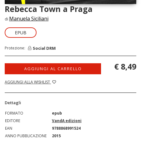
Rebecca Town a Praga
Manuela Siciliani
di
EPUB
Social DRM
Protezione:
€ 8,49
AGGIUNGI AL CARRELLO
AGGIUNGI ALLA WISHLIST
Dettagli
FORMATO
epub
EDITORE
VandA edizioni
EAN
9788868991524
ANNO PUBBLICAZIONE
2015