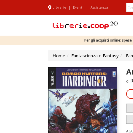
|
|
Librerie
Eventi
Assistenza
Per gli acquisti online: spes
Home
Fantascienza e Fantasy
Fan
A
R
di
AGG