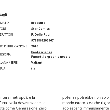
tagli
RMATO
Brossura
TORE
Star Comics
DUTTORI
F. Delle Rupi
N
9788869207167
O PUBBLICAZIONE
2016
Fantascienza
EGORIA
Fumetti e graphic novels
LANA / SERIE
Valiant
GUA
ita
ntera metropoli, e la
occhio una città, ma il
furia. Nella devastazione, la
ro, riuscirà questo gruppo di
nota come Generazione Zero
e immensamente lunatici a