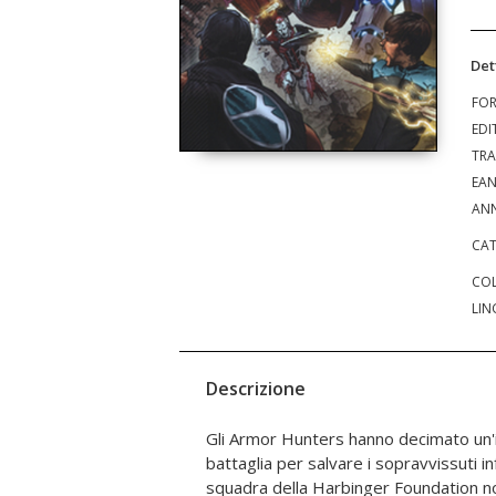
Det
FO
EDI
TRA
EA
ANN
CAT
COL
LIN
Descrizione
Gli Armor Hunters hanno decimato un'i
potenza potrebbe non solo mettere in gin
battaglia per salvare i sopravvissuti in
mondo intero. Ora che il gioco si fa du
squadra della Harbinger Foundation 
adolescenti immensamente potenti 