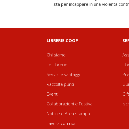
sta per incappare in una violenta contro
LIBRERIE.COOP
SE
Chi siamo
Ass
Le Librerie
Lib
Servizi e vantaggi
Pre
Raccolta punti
Gui
Eventi
Gif
Collaborazioni e Festival
Isc
Notizie e Area stampa
Lavora con noi