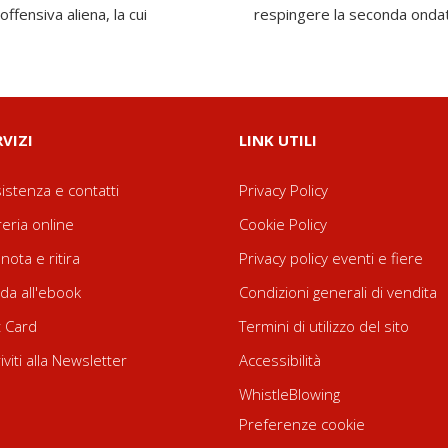
ffensiva aliena, la cui
respingere la seconda onda
RVIZI
LINK UTILI
istenza e contatti
Privacy Policy
reria online
Cookie Policy
nota e ritira
Privacy policy eventi e fiere
da all'ebook
Condizioni generali di vendita
t Card
Termini di utilizzo del sito
riviti alla Newsletter
Accessibilità
WhistleBlowing
Preferenze cookie