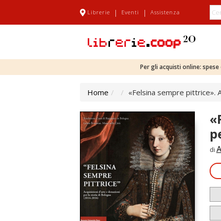
|
|
Librerie
Eventi
Assistenza
Per gli acquisti online: spes
Home
«Felsina sempre pittrice». 
«
p
A
di