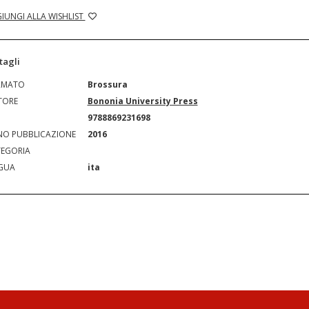
IUNGI ALLA WISHLIST
tagli
RMATO
Brossura
TORE
Bononia University Press
N
9788869231698
O PUBBLICAZIONE
2016
EGORIA
GUA
ita