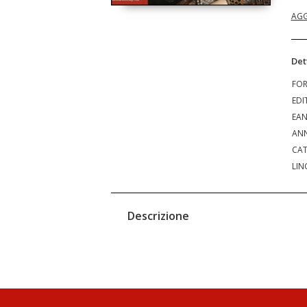
AGG
Det
FO
EDI
EA
ANN
CAT
LIN
Descrizione