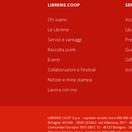
LIBRERIE.COOP
SE
Chi siamo
Ass
Le Librerie
Lib
Servizi e vantaggi
Pre
Raccolta punti
Gui
Eventi
Gif
Collaborazioni e Festival
Isc
Notizie e Area stampa
Lavora con noi
LIBRERIE.COOP S.p.a. - capitale sociale euro 900.000 in
Bologna: 451543 ; SEDE LEGALE: via Villanova, 29/7 - 4
Comunitari Europei 1957-2007, 13 - 40127 Bologna - S
Alleanza 3.0 Soc. Coop., Castenaso (BO) PEC: librerie