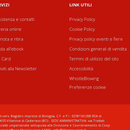
RVIZI
LINK UTILI
istenza e contatti
Privacy Policy
reria online
Cookie Policy
nota e ritira
Privacy policy eventi e fiere
da all'ebook
Condizioni generali di vendita
t Card
Termini di utilizzo del sito
riviti alla Newsletter
Accessibilità
WhistleBlowing
Preferenze cookie
t.vers. Registro imprese di Bologna, C.F. e P.I.: 02591561200 REA di
0055 Villanova di Castenaso (BO) - SEDE AMMINISTRATIVA: via Trattati
ocietà unipersonale sottoposta alla Direzione e Coordinamento di Coop
coopspa@pec.librerie.coop.it MAIL: info@librerie.coop.it