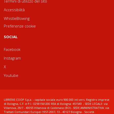
Termini di utilizzo del sito
Accessibilità
WhistleBlowing
Preferenze cookie
SOCIAL
Facebook
Instagram
X
Youtube
LIBRERIE.COOP S.p.a. - capitale sociale euro 900.000 int.vers. Registro imprese
di Bologna, C.F. e P.I.: 02591561200 REA di Bologna: 451543 ; SEDE LEGALE: via
Villanova, 29/7 - 40055 Villanova di Castenaso (BO) - SEDE AMMINISTRATIVA: via
Trattati Comunitari Europei 1957-2007, 13 - 40127 Bologna - Società