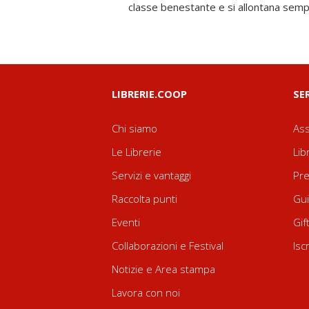
classe benestante e si allontana semp
LIBRERIE.COOP
SE
Chi siamo
Ass
Le Librerie
Lib
Servizi e vantaggi
Pre
Raccolta punti
Gui
Eventi
Gif
Collaborazioni e Festival
Isc
Notizie e Area stampa
Lavora con noi