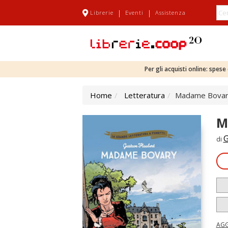
|
|
Librerie
Eventi
Assistenza
Per gli acquisti online: spes
Home
Letteratura
Madame Bova
M
G
di
AGG