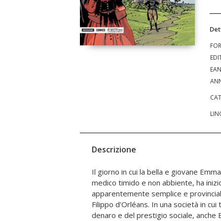
Det
FO
EDI
EA
ANN
CAT
LIN
Descrizione
Il giorno in cui la bella e giovane Em
bonarietà del marito. Si rifugia così ne
medico timido e non abbiente, ha inizi
sedurre e, con la sua frivolezza, finisce per moltipl
apparentemente semplice e provinciale 
gli amanti, senza per questo trovare la f
Filippo d'Orléans. In una società in cui
fuori di sé, cercherà una via d'uscita 
denaro e del prestigio sociale, anche 