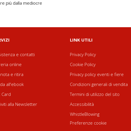
re più dalla mediocre
RVIZI
LINK UTILI
istenza e contatti
Privacy Policy
reria online
Cookie Policy
nota e ritira
Privacy policy eventi e fiere
da all'ebook
Condizioni generali di vendita
t Card
Termini di utilizzo del sito
riviti alla Newsletter
Accessibilità
WhistleBlowing
Preferenze cookie