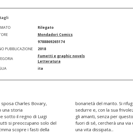
tagli
RMATO
Rilegato
TORE
Mondadori Comics
N
9788869265174
O PUBBLICAZIONE
2018
Fumetti e graphic novels
EGORIA
Letteratura
GUA
ita
ma sposa Charles Bovary,
i propri sogni, si lascia
o una storia
icare i debiti e
sotto il regno di Luigi
elicità. Ormai in rovina e
 tutti si preoccupano solo del
per sfuggire alla vergogna di
Emma scopre i fasti della
una vita dissipata...