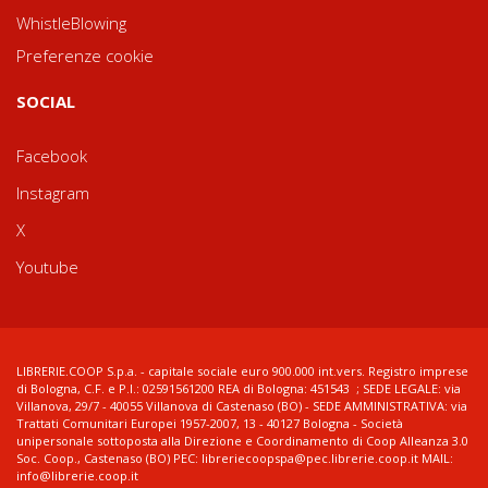
WhistleBlowing
Preferenze cookie
SOCIAL
Facebook
Instagram
X
Youtube
LIBRERIE.COOP S.p.a. - capitale sociale euro 900.000 int.vers. Registro imprese
di Bologna, C.F. e P.I.: 02591561200 REA di Bologna: 451543 ; SEDE LEGALE: via
Villanova, 29/7 - 40055 Villanova di Castenaso (BO) - SEDE AMMINISTRATIVA: via
Trattati Comunitari Europei 1957-2007, 13 - 40127 Bologna - Società
unipersonale sottoposta alla Direzione e Coordinamento di Coop Alleanza 3.0
Soc. Coop., Castenaso (BO) PEC: libreriecoopspa@pec.librerie.coop.it MAIL:
info@librerie.coop.it