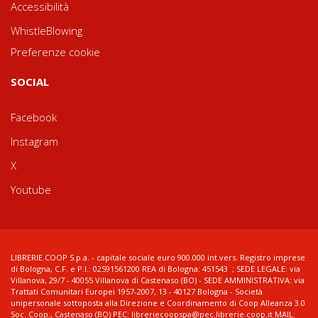
Accessibilità
WhistleBlowing
Preferenze cookie
SOCIAL
Facebook
Instagram
X
Youtube
LIBRERIE.COOP S.p.a. - capitale sociale euro 900.000 int.vers. Registro imprese
di Bologna, C.F. e P.I.: 02591561200 REA di Bologna: 451543 ; SEDE LEGALE: via
Villanova, 29/7 - 40055 Villanova di Castenaso (BO) - SEDE AMMINISTRATIVA: via
Trattati Comunitari Europei 1957-2007, 13 - 40127 Bologna - Società
unipersonale sottoposta alla Direzione e Coordinamento di Coop Alleanza 3.0
Soc. Coop., Castenaso (BO) PEC: libreriecoopspa@pec.librerie.coop.it MAIL: